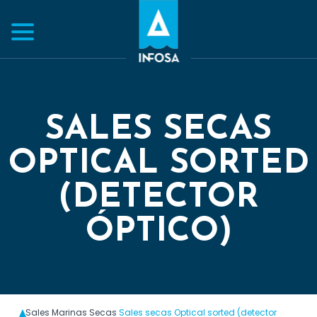
SALES SECAS
OPTICAL SORTED
(DETECTOR
ÓPTICO)
Sales Marinas Secas
Sales secas Optical sorted (detector