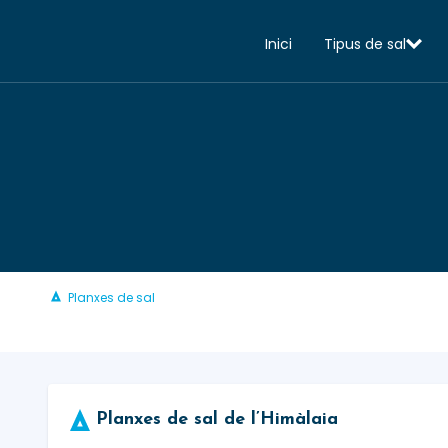
Inici
Tipus de sal
Planxes de sal
Planxes de sal de l’Himàlaia