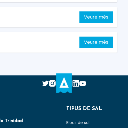
Veure més
Veure més
TIPUS DE SAL
la Trinidad
Blocs de sal